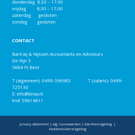
donderdag 8.30 – 17.00
vrijdag 8.30 – 17.00
zaterdag gesloten
zondag gesloten
CONTACT
Bartraij & Nijssen Accountants en Adviseurs
De Rijn 5
5684 PJ Best
T (algemeen):
0499-396983
T (salaris):
0499-
725130
E: info@bnaa.nl
KvK 59614811
privacy statement
|
alg. voorwaarden
|
klachtenregeling
|
klokkenluidersregeling