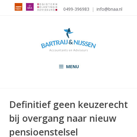
Ga
0499-396983
|
info@bnaa.nl
naar
de
inhoud
MENU
Definitief geen keuzerecht
bij overgang naar nieuw
pensioenstelsel