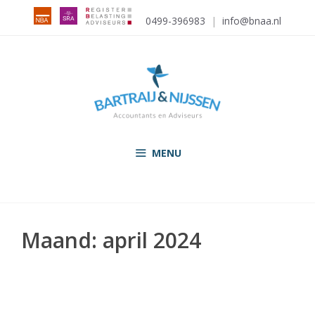
Ga
0499-396983
|
info@bnaa.nl
naar
de
inhoud
MENU
Maand:
april 2024