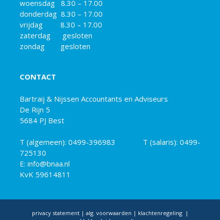
woensdag 8.30 – 17.00
donderdag 8.30 – 17.00
vrijdag 8.30 – 17.00
zaterdag gesloten
zondag gesloten
CONTACT
Bartraij & Nijssen Accountants en Adviseurs
De Rijn 5
5684 PJ Best
T (algemeen):
0499-396983
T (salaris):
0499-
725130
E: info@bnaa.nl
KvK 59614811
privacy statement
|
alg. voorwaarden
|
klachtenregeling
|