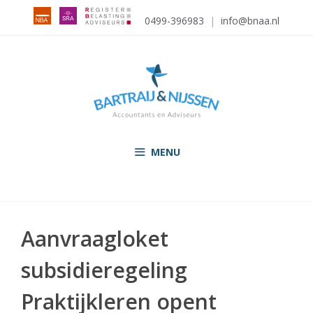
Ga
0499-396983
|
info@bnaa.nl
naar
de
inhoud
MENU
Aanvraagloket
subsidieregeling
Praktijkleren opent