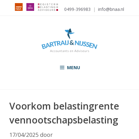
Ga
0499-396983
|
info@bnaa.nl
naar
de
inhoud
MENU
Voorkom belastingrente
vennootschapsbelasting
17/04/2025
door