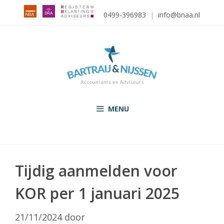
Ga
0499-396983
|
info@bnaa.nl
naar
de
inhoud
MENU
Tijdig aanmelden voor
KOR per 1 januari 2025
21/11/2024
door