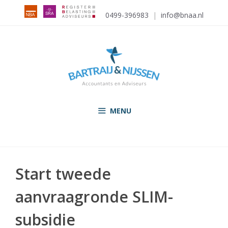
Ga
0499-396983
|
info@bnaa.nl
naar
de
inhoud
MENU
Start tweede
aanvraagronde SLIM-
subsidie