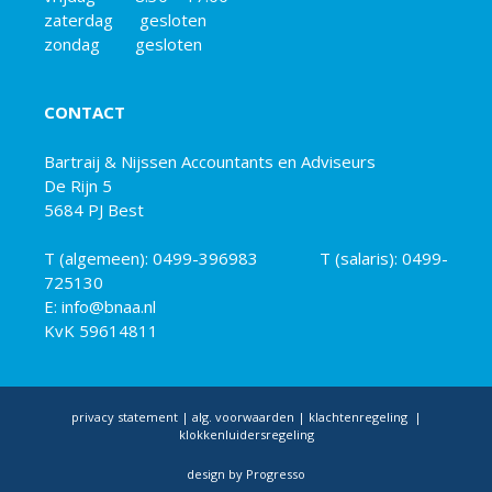
zaterdag gesloten
zondag gesloten
CONTACT
Bartraij & Nijssen Accountants en Adviseurs
De Rijn 5
5684 PJ Best
T (algemeen):
0499-396983
T (salaris):
0499-
725130
E: info@bnaa.nl
KvK 59614811
privacy statement
|
alg. voorwaarden
|
klachtenregeling
|
klokkenluidersregeling
design by
Progresso