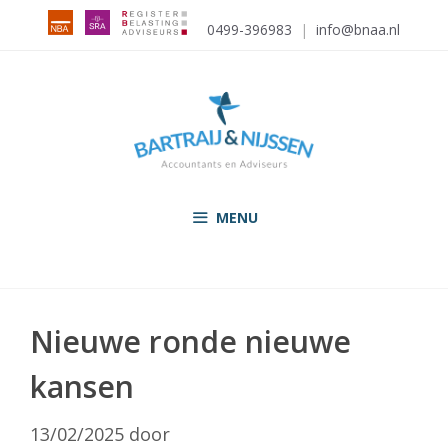
Ga
0499-396983
|
info@bnaa.nl
naar
de
inhoud
MENU
Nieuwe ronde nieuwe
kansen
13/02/2025
door