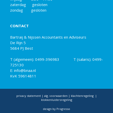
zaterdag gesloten
zondag gesloten
CONTACT
Bartraij & Nijssen Accountants en Adviseurs
De Rijn 5
5684 PJ Best
T (algemeen):
0499-396983
T (salaris):
0499-
725130
E: info@bnaa.nl
KvK 59614811
privacy statement
|
alg. voorwaarden
|
klachtenregeling
|
klokkenluidersregeling
design by
Progresso