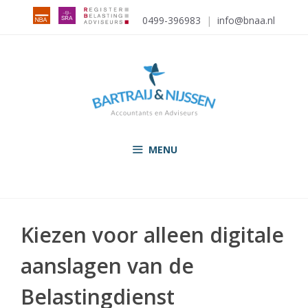
Ga
0499-396983
|
info@bnaa.nl
naar
de
inhoud
MENU
Kiezen voor alleen digitale
aanslagen van de
Belastingdienst