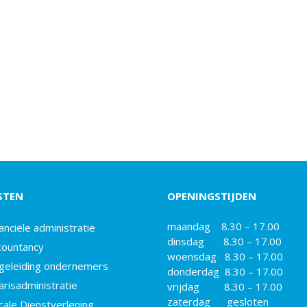
STEN
OPENINGSTIJDEN
maandag 8.30 – 17.00
anciële administratie
dinsdag 8.30 – 17.00
countancy
woensdag 8.30 – 17.00
geleiding ondernemers
donderdag 8.30 – 17.00
arisadministratie
vrijdag 8.30 – 17.00
zaterdag gesloten
cale Dienstverlening