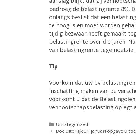
aanslag blijkt dat zij vennootsch
bedroeg de belastingrente 8%. D
onlangs beslist dat een belasti
te hoog is en moet worden gehalv
tijdig bezwaar heeft gemaakt te
belastingrente over die jaren. N
van belastingrente tegemoetzien
Tip
Voorkom dat uw bv belastingrente
inschatting maken van de versch
voorkomt u dat de Belastingdiens
vennootschapsbelasting oplegt 
Categorieën
Uncategorized
Doe uiterlijk 31 januari opgave uit