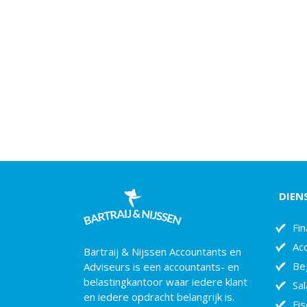
DIEN
Fin
Ac
Bartraij & Nijssen Accountants en
Be
Adviseurs is een accountants- en
belastingkantoor waar iedere klant
Sal
en iedere opdracht belangrijk is.
Fis