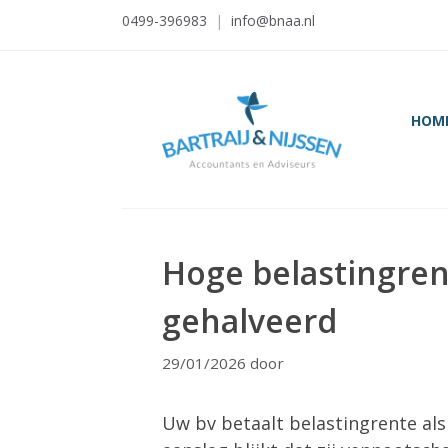
Ga
0499-396983
|
info@bnaa.nl
naar
de
inhoud
HOM
Hoge belastingre
gehalveerd
29/01/2026
door
Uw bv betaalt belastingrente als 