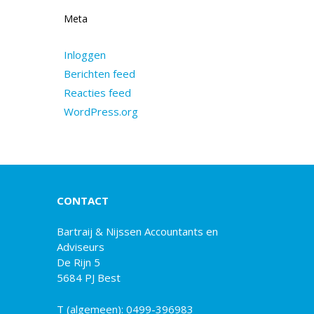
Meta
Inloggen
Berichten feed
Reacties feed
WordPress.org
CONTACT
Bartraij & Nijssen Accountants en
Adviseurs
De Rijn 5
5684 PJ Best
T (algemeen):
0499-396983