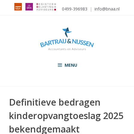
Ga
0499-396983
|
info@bnaa.nl
naar
de
inhoud
MENU
Definitieve bedragen
kinderopvangtoeslag 2025
bekendgemaakt