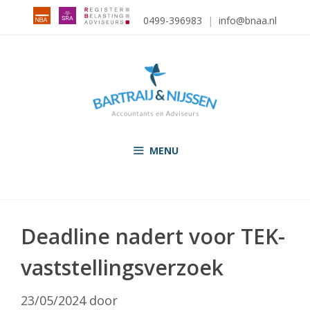
Ga
0499-396983
|
info@bnaa.nl
naar
de
inhoud
MENU
Deadline nadert voor TEK-
vaststellingsverzoek
23/05/2024
door