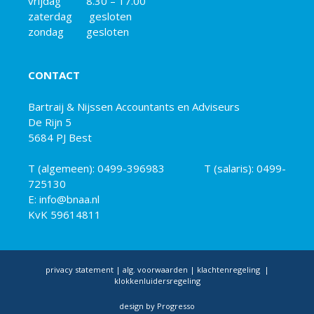
vrijdag 8.30 – 17.00
zaterdag gesloten
zondag gesloten
CONTACT
Bartraij & Nijssen Accountants en Adviseurs
De Rijn 5
5684 PJ Best
T (algemeen):
0499-396983
T (salaris):
0499-
725130
E: info@bnaa.nl
KvK 59614811
privacy statement
|
alg. voorwaarden
|
klachtenregeling
|
klokkenluidersregeling
design by
Progresso