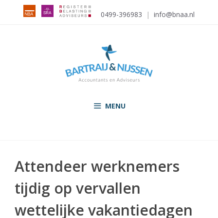
Ga
0499-396983
|
info@bnaa.nl
naar
de
inhoud
MENU
Attendeer werknemers
tijdig op vervallen
wettelijke vakantiedagen