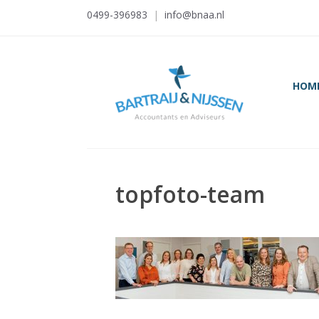
Ga
0499-396983
|
info@bnaa.nl
naar
de
inhoud
HOM
topfoto-team