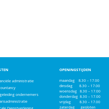
STEN
OPENINGSTIJDEN
maandag 8.30 – 17.00
anciële administratie
dinsdag 8.30 – 17.00
countancy
woensdag 8.30 – 17.00
geleiding ondernemers
donderdag 8.30 – 17.00
arisadministratie
vrijdag 8.30 – 17.00
zaterdag gesloten
cale Dienstverlening