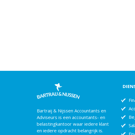
DIEN
Fin
Ac
Bartraij & Nijssen Accountants en
Be
Adviseurs is een accountants- en
belastingkantoor waar iedere klant
Sal
en iedere opdracht belangrijk is.
Fis