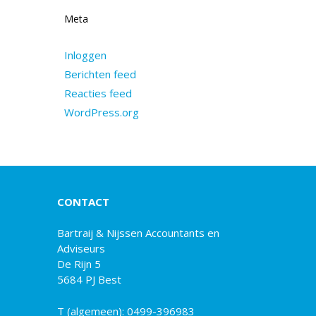
Meta
Inloggen
Berichten feed
Reacties feed
WordPress.org
CONTACT
Bartraij & Nijssen Accountants en
Adviseurs
De Rijn 5
5684 PJ Best
T (algemeen):
0499-396983