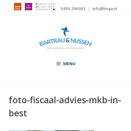
Ga
0499-396983
|
info@bnaa.nl
naar
de
inhoud
MENU
foto-fiscaal-advies-mkb-in-
best