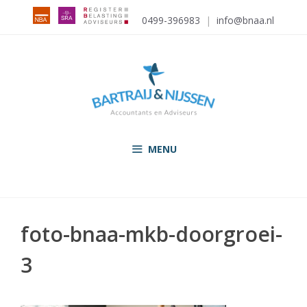
Ga
0499-396983
|
info@bnaa.nl
naar
de
inhoud
MENU
foto-bnaa-mkb-doorgroei-
3